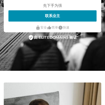
先下手为强
联系业主
lock
thumb_up_alt
watch_later
安全
简单
快速
verified_user
由 ELITEDOMAINS 验证