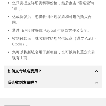
您只需提交详细资料和价格，然后点击 "发送查询
"即可。
达成协议后，您将收到正规发票和可选的购买合
同。
通过 IBAN 转账或 Paypal 付款既方便又安全。
收到付款后，域名将转给您的供应商（通过 Auth-
Code）。
您可以将新域名用于新项目，也可以将其重定向到
现有主页。
expand_less
如何支付域名费用？
expand_less
我会收到发票吗？
达成协议后，房东将通知您付款细节。房主随后会向您
提供 SEPA 银行的详细信息，如果需要，还可以提供
Paypal 或其他付款方式。
是的，卖方会向您寄送正规发票。如果购买价格较高，
您还会根据要求收到一份额外的购买合同。
转账时请务必注明域名和发票号码。