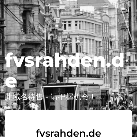
fvsrahden.d
e
此域名待售 - 请把握机会！
fvsrahden.de